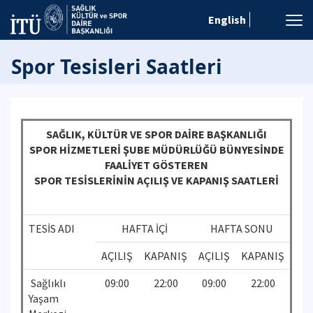
English
Spor Tesisleri Saatleri
SAĞLIK, KÜLTÜR VE SPOR DAİRE BAŞKANLIĞI
SPOR HİZMETLERİ ŞUBE MÜDÜRLÜĞÜ BÜNYESİNDE
FAALİYET GÖSTEREN
SPOR TESİSLERİNİN AÇILIŞ VE KAPANIŞ SAATLERİ
TESİS ADI
HAFTA İÇİ
HAFTA SONU
AÇILIŞ
KAPANIŞ
AÇILIŞ
KAPANIŞ
Sağlıklı
09:00
22:00
09:00
22:00
Yaşam