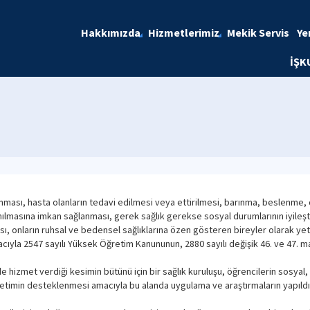
Hakkımızda
Hizmetlerimiz
Mekik Servis
Ye
İŞK
nması, hasta olanların tedavi edilmesi veya ettirilmesi, barınma, beslenme, ç
nılmasına imkan sağlanması, gerek sağlık gerekse sosyal durumlarının iyileştiri
onların ruhsal ve bedensel sağlıklarına özen gösteren bireyler olarak yetiştir
cıyla 2547 sayılı Yüksek Öğretim Kanununun, 2880 sayılı değişik 46. ve 47. m
 hizmet verdiği kesimin bütünü için bir sağlık kuruluşu, öğrencilerin sosyal, k
ğretimin desteklenmesi amacıyla bu alanda uygulama ve araştırmaların yapıldı