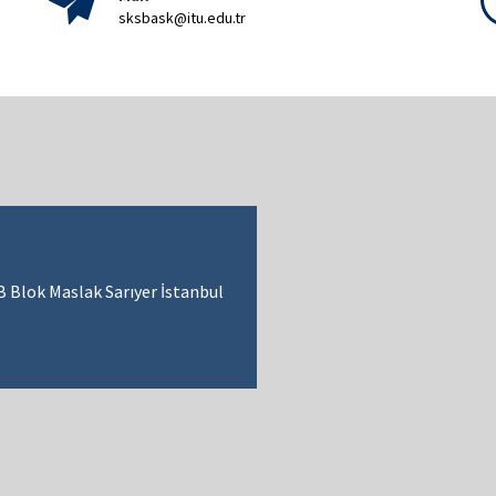
sksbask@itu.edu.tr
B Blok Maslak Sarıyer İstanbul