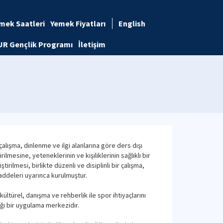
mek Saatleri
Yemek Fiyatları
English
UR Gençlik Programı
İletişim
alışma, dinlenme ve ilgi alanlarına göre ders dışı
lmesine, yeteneklerinin ve kişiliklerinin sağlıklı bir
ilmesi, birlikte düzenli ve disiplinli bir çalışma,
addeleri uyarınca kurulmuştur.
ültürel, danışma ve rehberlik ile spor ihtiyaçlarını
ğı bir uygulama merkezidir.