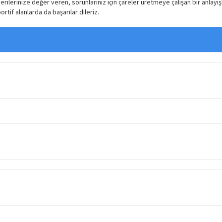
erilerinize değer veren, sorunlarınız için çareler üretmeye çalışan bir anlayı
rtif alanlarda da başarılar dileriz.